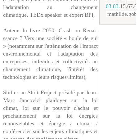
03.83.
15.67.0
l'adapta­tion au changement
mathilde.gobe
climatique, TEDx speaker et expert BPI,
Auteur du livre 2050, Crash ou Renai­
ssance ? Vers une société « boule de gui
» (notamment sur l'a­tténuation de l'impa­ct
environnemental et l'adaptation des
entreprises, individ­us et collectivités au
changement climat­ique, l'intérêt des
technologies et leurs risques/limites),
Shifter au Shift Pro­ject présidé par Jean-
Marc Jancovici plaidoyer sur la loi
climat, loi sur le pouvoir d'achat et
prochaine­ment sur la loi éner­gies
renouvelables et énergie / climat /
conférencier sur les enjeux climatiqu­es et