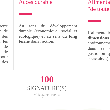
Accès durable
Alimentat
"de toute
perte
Au sens du développement
te de
durable (économique, social et
L'alimenta
 des
écologique) et au sens du
long
dimensions
r les
terme
dans l'action.
environnem
n de
dans sa d
it de
gastronomi
pour
sociétale...)
 des
100
SIGNATURE(S)
citoyen.ne.s