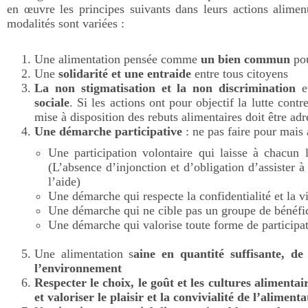
en œuvre les principes suivants dans leurs actions aliment
modalités sont variées :
Une alimentation pensée comme
un bien commun
pou
Une
solidarité et une entraide
entre tous citoyens
La non stigmatisation et la non discrimination
et
sociale
. Si les actions ont pour objectif la lutte contr
mise à disposition des rebuts alimentaires doit être adr
Une démarche participative
: ne pas faire pour mais
Une participation volontaire qui laisse à chacun
(L’absence d’injonction et d’obligation d’assister à
l’aide)
Une démarche qui respecte la confidentialité et la v
Une démarche qui ne cible pas un groupe de bénéfici
Une démarche qui valorise toute forme de participa
Une alimentation s
aine en quantité suffisante, de
l’environnement
Respecter le choix, le goût et les cultures alimenta
et valoriser le plaisir et la convivialité de l’alimenta