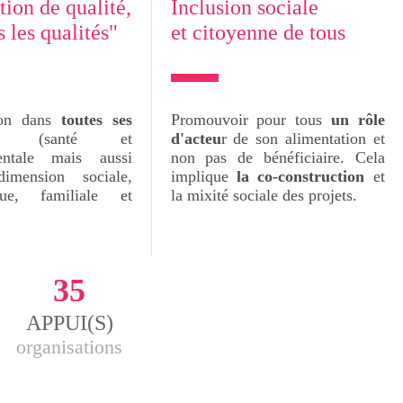
ion de qualité,
Inclusion sociale
s les qualités"
et citoyenne de tous
tion dans
toutes ses
Promouvoir pour tous
un rôle
(santé et
d'acteu
r de son alimentation et
entale mais aussi
non pas de bénéficiaire. Cela
imension sociale,
implique
la co-construction
et
que, familiale et
la mixité sociale des projets.
35
APPUI(S)
organisations