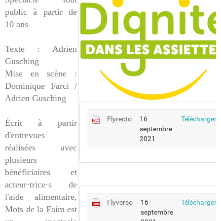
public à partir de
10 ans
Texte : Adrien
Gusching
Mise en scène :
Dominique Farci /
Adrien Gusching
F
Flyrecto
16
Télécharger
Écrit à partir
septembre
d'entrevues
2021
réalisées avec
plusieurs
bénéficiaires et
acteur·trice·s de
l'aide alimentaire,
F
Flyverso
16
Télécharger
Mots de la Faim est
septembre