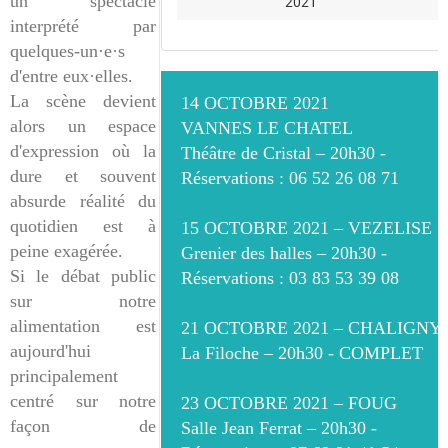
un spectacle
2021
interprété par
quelques-un·e·s
d'entre eux·elles.
La scène devient
14 OCTOBRE 2021
alors un espace
VANNES LE CHATEL
d'expression où la
Théâtre de Cristal – 20h30 -
dure et souvent
Réservations : 06 52 26 08 71
absurde réalité du
quotidien est à
15 OCTOBRE 2021 – VEZELISE
peine exagérée.
Grenier des halles – 20h30 -
Si le débat public
Réservations : 03 83 53 39 08
sur notre
alimentation est
21 OCTOBRE 2021 – CHALIGNY
aujourd'hui
La Filoche – 20h30 - COMPLET
principalement
centré sur notre
23 OCTOBRE 2021 – FOUG
façon de
Salle Jean Ferrat – 20h30 -