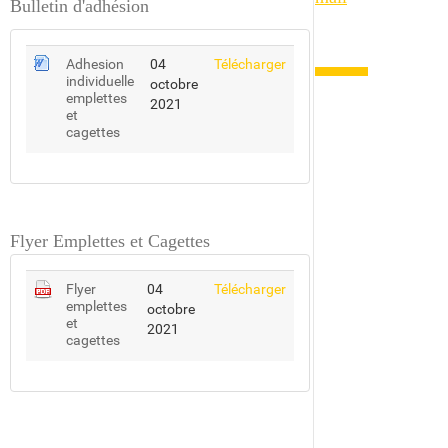
Bulletin d'adhésion
Adhesion
Adhesion
04
Télécharger
individuelle
individuelle
octobre
emplettes
emplettes
2021
et
et
cagettes
cagettes
Flyer Emplettes et Cagettes
Flyer
Flyer
04
Télécharger
emplettes
emplettes
octobre
et
et
2021
cagettes
cagettes