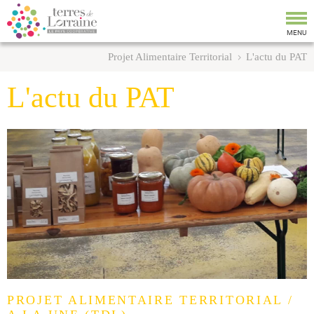
Tog
nav
MENU
Projet Alimentaire Territorial
L'actu du PAT
L'actu du PAT
PROJET ALIMENTAIRE TERRITORIAL /